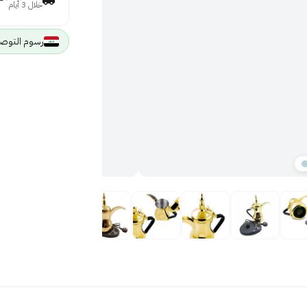
خلال 3 أيام
رسوم التوصيل 5000 IQD لجميع مد