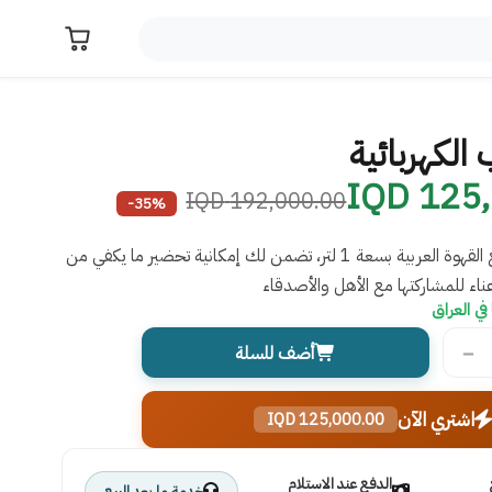
 الكهربائية
125,0
192,000.00 IQD
-35%
دلة كهربائية لصنع القهوة العربية بسعة 1 لتر، تضمن لك إمكانية تحضير ما يكفي من
اء للمشاركتها مع الأهل والأصدقاء
في العراق
−
أضف للسلة
اشتري الآن
125,000.00 IQD
الدفع عند الاستلام
خدمة ما بعد البيع