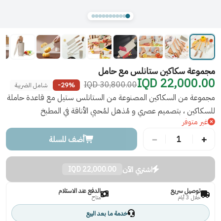
مجموعة سكاكين ستانلس مع حامل
22,000.00 IQD
30,800.00 IQD
-29%
شامل الضريبة
مجموعة من السكاكين المصنوعة من الستانلس ستيل مع قاعدة حاملة
للسكاكين ، بتصميم عصري و مُذهل لمُحبي الأناقة في المطبخ
غير متوفر
−
+
1
أضف للسلة
اشتري الآن
22,000.00 IQD
توصيل سريع
الدفع عند الاستلام
خلال 3 أيام
متاح
خدمة ما بعد البيع