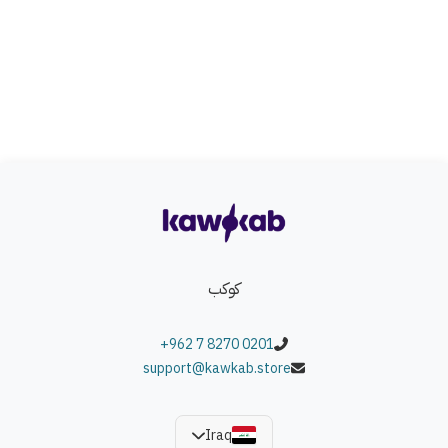
كوكب
+962 7 8270 0201
support@kawkab.store
Iraq