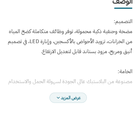
الوصف
التصميم:
مضخة وحنفية ذكية محمولة، توفر وظائف متكاملة كضخ المياه
من الخزانات، تزويد الأحواض بالأكسجين، وإنارة LED، في تصميم
أنيق ومريح، مزود بستاند قابل لتعديل الارتفاع.
الخامة:
مصنوعة من البلاستيك عالي الجودة لسهولة الحمل والاستخدام
المتكرر، مع فوهة حنفية معدنية مقاومة للصدأ.
عرض المزيد
الاستخدامات المتعددة:
مثالية للاستخدام مع خزانات المياه، أحواض الأسماك، أثناء
التخييم، أو كموزع مياه مكتبي ذكي.