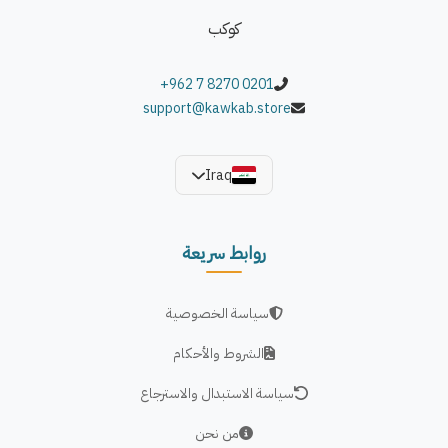
كوكب
يتم تركيب الحنفية والأنابيب والملحقات الأخرى خلال دقائق، مع
أنبوب مرن بطول 2.4 متر وفلتر داخلي لتصفية المياه.
+962 7 8270 0201
support@kawkab.store
ألوان المنتج:
اللون الأخضر.
Iraq
روابط سريعة
سياسة الخصوصية
الشروط والأحكام
سياسة الاستبدال والاسترجاع
من نحن