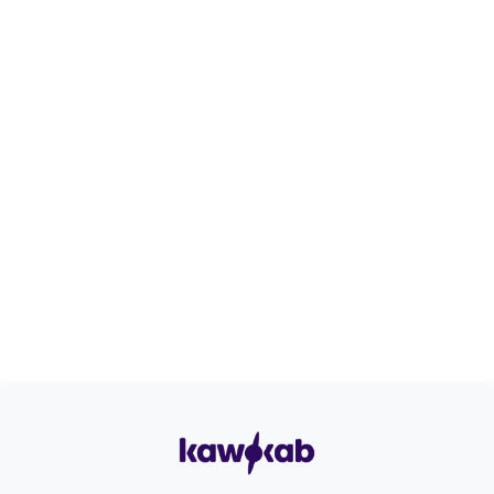
الجودة والكفاءة:
الضخ: حتى 2 ساعة بعد شحن كامل
الأكسجين: حتى 8 ساعات
الإضاءة: حتى 48 ساعة
سهولة الشحن:
تُشحن بالكامل خلال ساعتين عبر كابل USB (مرفق)، وتعمل بدون
الحاجة إلى بطاريات أو كهرباء مباشرة.
الأبعاد المدمجة:
حجم مناسب لوضعها على الخزانات بسهولة أو أخذها في الرحلات.
سهولة التركيب: