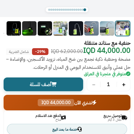
حنفية مع ستاند متنقلة
44,000.00 IQD
62,000.00 IQD
-29%
شامل الضريبة
مضخة وحنفية ذكية تجمع بين ضخ المياه، تزويد الأكسجين، والإضاءة –
حل عملي وأنيق للاستخدام اليومي في المنزل أو الرحلات.
متوفر في متجرنا في العراق
−
+
1
أضف للسلة
اشتري الآن
44,000.00 IQD
توصيل سريع
الدفع عند الاستلام
خلال 3 أيام
متاح
خدمة ما بعد البيع