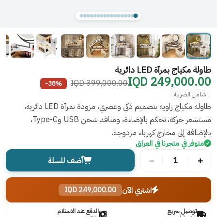
طاولة مكياج بمرآة LED دائرية
249,000.00 IQD
399,000.00 IQD
-38%
شامل الضريبة
طاولة مكياج زاوية بتصميم ذكي وعصري، مزودة بمرآة LED دائرية،
مستشعر حركة، تحكم بالإضاءة، ومنافذ شحن USB وType-C،
بالإضافة إلى مخارج كهرباء مزدوجة.
متوفر في متجرنا في العراق
−
+
1
أضف للسلة
اشتري الآن
249,000.00 IQD
توصيل سريع
الدفع عند الاستلام