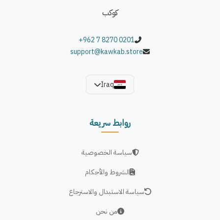
كوكب
ديكوري متكامل.
+962 7 8270 0201
ألوان المنتج:
support@kawkab.store
متوفرة باللون الأبيض
Iraq
روابط سريعة
سياسة الخصوصية
الشروط والأحكام
سياسة الاستبدال والاسترجاع
من نحن