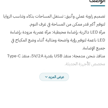
تصميم زاوية عملي وأنيق: تستغل المساحات بذكاء وتناسب الزوايا
لتوفير أكبر قدر ممكن من المساحة في غرف النوم.
مرآة LED دائرية بإضاءة محيطية: مرآة عصرية مزودة بإضاءة
LED ناعمة لتوفير رؤية واضحة ومثالية أثناء وضع المكياج في
جميع الإضاءة.
منافذ شحن مدمجة: منفذ USB بقدرة 5V/2A، منفذ Type-C
مخصص للأجهزة الحديثة.
يمكنك شحن الجوال، الأجهزة اللوحية، أو تشغيل مجفف الشعر
عرض المزيد
بكل سهولة.
مخارج كهرباء مزدوجة: تحتوي على 2 منفذ AC بقدرة
120V/12A لتوصيل الأجهزة الكهربائية مباشرة.
حساس حركة (Human Sensor): يعمل على تشغيل الإضاءة