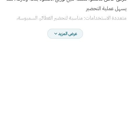
يسهل عملية التحضير
متعددة الاستخدامات: مناسبة لتحضير الفطائر، السمبوسة،
والدامبلينغ وغيرها من العجائن المحشوة
عرض المزيد
مواد عالية الجودة: مصنوعة من مواد آمنة وصحية سهلة
التنظيف ومقاومة للاستخدام المتكرر
أزرار تحكم مريحة: مزودة بواجهة تحكم بسيطة لضبط العمليات
بسهولة
توفير الوقت: تتيح إعداد كميات كبيرة في وقت قصير، مما يجعلها
مثالية للعائلات والمناسبات
ألوان المنتج:
متوفر باللون الرمادي