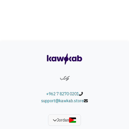
كوكب
+962 7 8270 0201
support@kawkab.store
Jordan