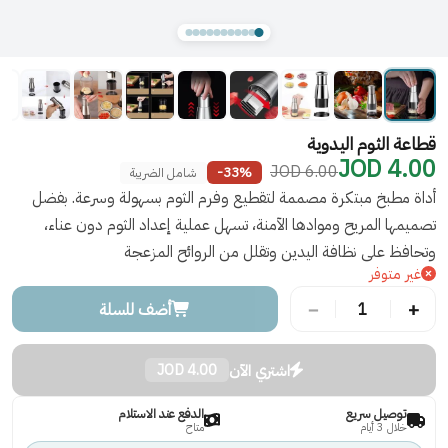
قطاعة الثوم اليدوية
4.00 JOD
6.00 JOD
-33%
شامل الضريبة
أداة مطبخ مبتكرة مصممة لتقطيع وفرم الثوم بسهولة وسرعة. بفضل
تصميمها المريح وموادها الآمنة، تسهل عملية إعداد الثوم دون عناء،
وتحافظ على نظافة اليدين وتقلل من الروائح المزعجة
غير متوفر
−
+
1
أضف للسلة
اشتري الآن
4.00 JOD
توصيل سريع
الدفع عند الاستلام
خلال 3 أيام
متاح