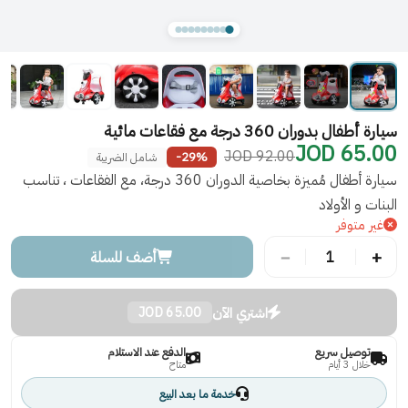
سيارة أطفال بدوران 360 درجة مع فقاعات مائية
65.00 JOD
92.00 JOD
-29%
شامل الضريبة
سيارة أطفال مُميزة بخاصية الدوران 360 درجة، مع الفقاعات ، تناسب
البنات و الأولاد
غير متوفر
−
+
1
أضف للسلة
اشتري الآن
65.00 JOD
توصيل سريع
الدفع عند الاستلام
خلال 3 أيام
متاح
خدمة ما بعد البيع