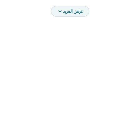
السيارة تُضيء بمجرد تشغيلها بألوان مُحببة للأطفال
عرض المزيد
ملاحظة : هذه السيارة لا يتوفر معها ريموت للتحكم
متوفرة باللون الأحمر فقط