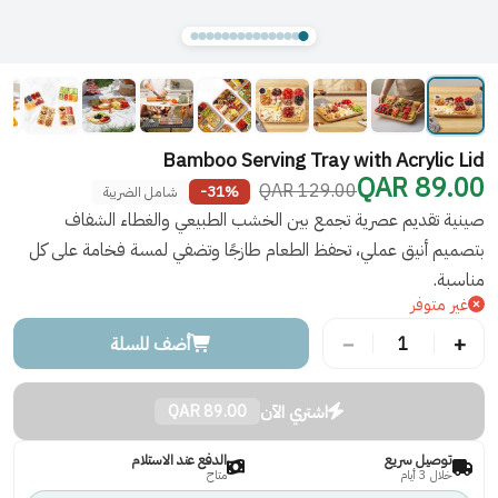
Bamboo Serving Tray with Acrylic Lid
89.00 QAR
129.00 QAR
-31%
شامل الضريبة
صينية تقديم عصرية تجمع بين الخشب الطبيعي والغطاء الشفاف
بتصميم أنيق عملي، تحفظ الطعام طازجًا وتضفي لمسة فخامة على كل
مناسبة.
غير متوفر
−
+
1
أضف للسلة
اشتري الآن
89.00 QAR
توصيل سريع
الدفع عند الاستلام
خلال 3 أيام
متاح