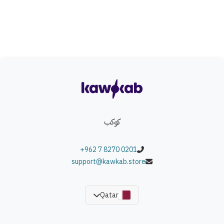
حجم مثالي يجعلها مناسبة للطاولة أو النزهات — يمكن
استخدامها لتقديم الوجبات الخفيفة، المقبلات، الحلويات أو حتى
كلوح تقديم عصري في المناسبات.
الألوان المتوفرة:
اللون الخشبي الطبيعي مع غطاء أبيض و شفاف.
كوكب
+962 7 8270 0201
support@kawkab.store
Qatar