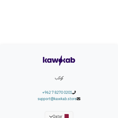
ارتفاع المقعد قابل للتغيير بين 40 – 55 سم ليناسب الأطفال في
مراحل عمرية مختلفة.
الأداء:
كرسي مريح، داعم للظهر، وسهل التحريك داخل الغرفة، يوفر
وضعية جلوس صحية للأطفال.
الوان النتج:
رمادي.
كوكب
+962 7 8270 0201
support@kawkab.store
Qatar