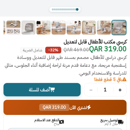
كرسي مكتب للأطفال قابل لتعديل
319.00 QAR
469.00 QAR
-32%
شامل الضريبة
كرسي دراسي للأطفال، مصمم بمسند ظهر قابل للتعديل ووسادة
إسفنجية مريحة، مع دعامة قدم مرنة لراحة إضافية أثناء الجلوس، مثالي
للدراسة والاستخدام اليومي.
باقي 5 قطع فقط!
−
+
1
أضف للسلة
اشتري الآن
319.00 QAR
توصيل سريع
الدفع عند الاستلام
خلال 3 أيام
متاح