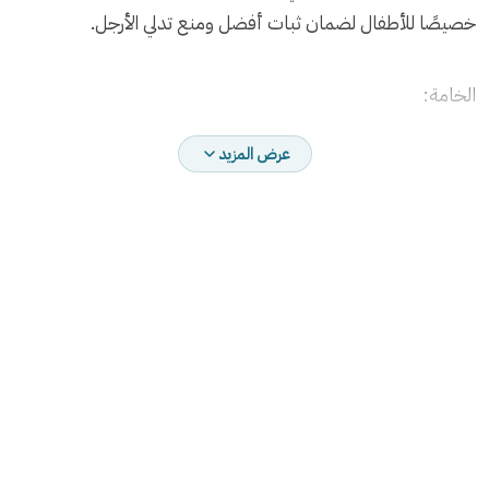
خصيصًا للأطفال لضمان ثبات أفضل ومنع تدلي الأرجل.
الخامة:
مصنوع من إسفنج عالي الكثافة لمقعد أكثر راحة، مع هيكل
عرض المزيد
بلاستيكي متين ومسند ظهر من قماش شبكي (Net Fabric)
يسمح بالتهوية ويمنع التعرق.
الاستخدام:
مثالي للأطفال أثناء الدراسة، القراءة أو حتى استخدام الكمبيوتر.
يمكن استخدامه أيضًا ككرسي طعام أو نشاطات بفضل تعدد
استخداماته.
التعديل: